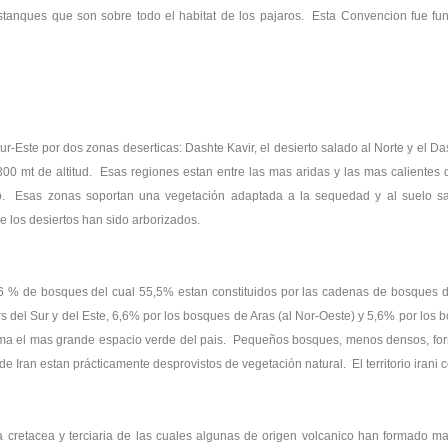
 estanques que son sobre todo el habitat de los pajaros. Esta Convencion fue 
ur-Este por dos zonas deserticas: Dashte Kavir, el desierto salado al Norte y el Da
 300 mt de altitud. Esas regiones estan entre las mas aridas y las mas calient
co. Esas zonas soportan una vegetación adaptada a la sequedad y al suelo sal
e los desiertos han sido arborizados.
 7,6 % de bosques del cual 55,5% estan constituidos por las cadenas de bosques 
s del Sur y del Este, 6,6% por los bosques de Aras (al Nor-Oeste) y 5,6% por los 
rma el mas grande espacio verde del pais. Pequeños bosques, menos densos, for
de Iran estan prácticamente desprovistos de vegetación natural. El territorio iran
 cretacea y terciaria de las cuales algunas de origen volcanico han formado ma