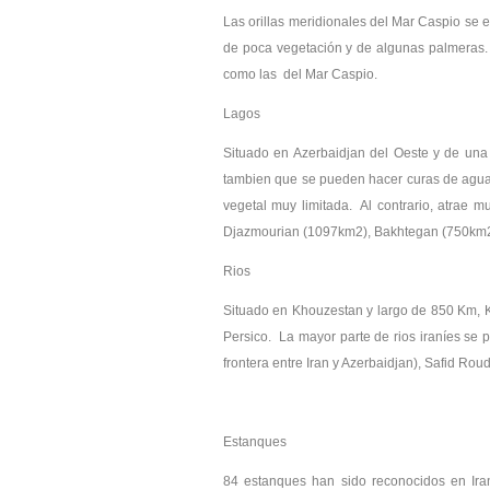
Las orillas meridionales del Mar Caspio se e
de poca vegetación y de algunas palmeras. 
como las del Mar Caspio.
Lagos
Situado en Azerbaidjan del Oeste y de una
tambien que se pueden hacer curas de agua y 
vegetal muy limitada. Al contrario, atrae
Djazmourian (1097km2), Bakhtegan (750km2)
Rios
Situado en Khouzestan y largo de 850 Km, Ka
Persico. La mayor parte de rios iraníes se p
frontera entre Iran y Azerbaidjan), Safid Ro
Estanques
84 estanques han sido reconocidos en Ira