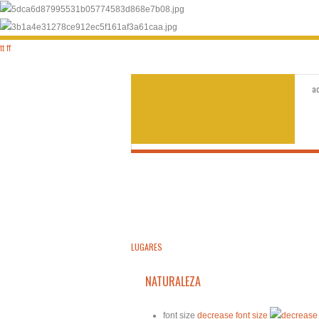
tt
ff
a
LUGARES
NATURALEZA
font size
decrease font size