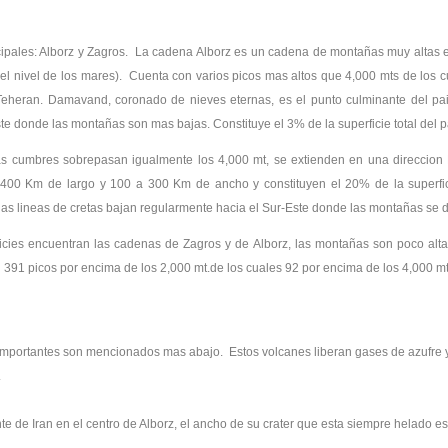
ales: Alborz y Zagros. La cadena Alborz es un cadena de montañas muy altas entre 
o el nivel de los mares). Cuenta con varios picos mas altos que 4,000 mts de los
eheran. Damavand, coronado de nieves eternas, es el punto culminante del pa
e donde las montañas son mas bajas. Constituye el 3% de la superficie total del p
s cumbres sobrepasan igualmente los 4,000 mt, se extienden en una direccion 
,400 Km de largo y 100 a 300 Km de ancho y constituyen el 20% de la superfic
las lineas de cretas bajan regularmente hacia el Sur-Este donde las montañas se d
nicies encuentran las cadenas de Zagros y de Alborz, las montañas son poco al
on 391 picos por encima de los 2,000 mt.de los cuales 92 por encima de los 4,000 mt
 importantes son mencionados mas abajo. Estos volcanes liberan gases de azufre y
.
 de Iran en el centro de Alborz, el ancho de su crater que esta siempre helado e