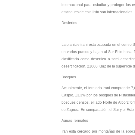
internacional para estudiar y proteger los
estanques de esta lista son internacionales.
Desiertos
La planicie irani esta ocupada en el centro S
en varios puntos y bajan al Sur-Este hasta
clasificado como desertico o semi-deserti
desertificacion, 21000 Km2 de la superficie d
Bosques
Actualmente, el territorio irani comprende
Caspio, 13,3% por los bosques de Pistashier
bosques densos, el lado Norte de Alborz fo
de Zagros. En comparación, el Sur y el Este 
Aguas Termales
Iran esta cercado por montañas de la epoca