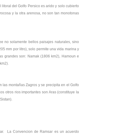
itoral del Golfo Persico es arido y solo cubierto
 rocosa y la otra arenosa, no son tan monotonas
e no solamente bellos paisajes naturales, sino
05 mm por litro), solo permite una vida marina y
os mas grandes son: Namak (1806 km2), Hamoun e
km2).
 las montañas Zagros y se precipita en el Golfo
os otros rios importantes son Aras (constituye la
Sistan).
amsar. La Convencion de Ramsar es un acuerdo