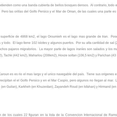
xtienden como una banda cubierta de bellos bosques densos. Al contrario, todo el l
Pero las orillas del Golfo Persico y el Mar de Oman, de las cuales una parte es
 superficie de 4868 km2, el lago Oroumieh es el lago mas grande de Iran. Pose
lodo. El lago tiene 102 islotes y algunos puertos. Por su alta cantidad de sal (2
 muchos pajaros migratorios. La mayor parte de lagos iraníes son salados y l
, Tachk (442 km2), Maharlou (208km2), Hovze soltan (106,5 km2) y Parichan (43 
roun es es rio el mas largo y el unico navegable del pais. Tiene sus origenes en
recipitan el el Golfo Persico y en el Mar Caspio, pero algunos no llegan al mar. L
ud (en Guilan), Karkheh (en Khuzestan), Zayandeh Roud (en Isfahan) y Hirmand (en 
n de los cuales 22 figuran en la lista de la Convencion Internacional de R