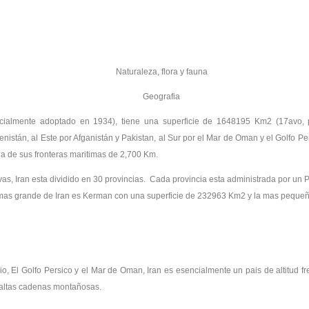
Naturaleza, flora y fauna
Geografia
icialmente adoptado en 1934), tiene una superficie de 1648195 Km2 (17avo,
istán, al Este por Afganistán y Pakistan, al Sur por el Mar de Oman y el Golfo Pers
 la de sus fronteras maritimas de 2,700 Km.
ivas, Iran esta dividido en 30 provincias. Cada provincia esta administrada por un 
cia mas grande de Iran es Kerman con una superficie de 232963 Km2 y la mas pequ
io, El Golfo Persico y el Mar de Oman, Iran es esencialmente un pais de altitud f
r altas cadenas montañosas.