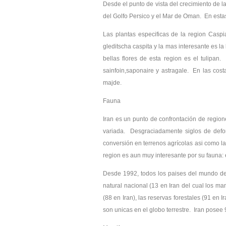
Desde el punto de vista del crecimiento de la
del Golfo Persico y el Mar de Oman. En esta
Las plantas especificas de la region Caspi
gleditscha caspita y la mas interesante es la 
bellas flores de esta region es el tulipan
sainfoin,saponaire y astragale. En las cos
majde.
Fauna
Iran es un punto de confrontación de region
variada. Desgraciadamente siglos de defor
conversión en terrenos agrícolas asi como 
region es aun muy interesante por su fauna:
Desde 1992, todos los paises del mundo debe
natural nacional (13 en Iran del cual los ma
(88 en Iran), las reservas forestales (91 en 
son unicas en el globo terrestre. Iran posee