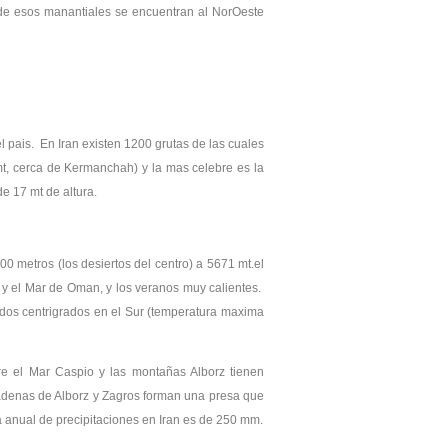
 de esos manantiales se encuentran al NorOeste
 pais. En Iran existen 1200 grutas de las cuales
t, cerca de Kermanchah) y la mas celebre es la
e 17 mt de altura.
0 metros (los desiertos del centro) a 5671 mt.el
o y el Mar de Oman, y los veranos muy calientes.
dos centrigrados en el Sur (temperatura maxima
re el Mar Caspio y las montañas Alborz tienen
cadenas de Alborz y Zagros forman una presa que
a anual de precipitaciones en Iran es de 250 mm.