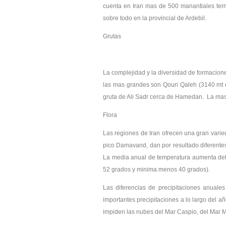
cuenta en Iran mas de 500 manantiales ter
sobre todo en la provincial de Ardebil.
Grutas
La complejidad y la diversidad de formacione
las mas grandes son Qouri Qaleh (3140 mt 
gruta de Ali Sadr cerca de Hamedan. La mas 
Flora
Las regiones de Iran ofrecen una gran varie
pico Damavand, dan por resultado diferentes 
La media anual de temperatura aumenta del 
52 grados y minima menos 40 grados).
Las diferencias de precipitaciones anuale
importantes precipitaciones a lo largo del
impiden las nubes del Mar Caspio, del Mar Me