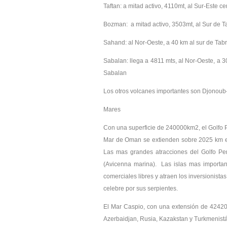
Taftan: a mitad activo, 4110mt, al Sur-Este 
Bozman: a mitad activo, 3503mt, al Sur de Ta
Sahand: al Nor-Oeste, a 40 km al sur de Tabr
Sabalan: llega a 4811 mts, al Nor-Oeste, a 3
Sabalan
Los otros volcanes importantes son Djonoub-e
Mares
Con una superficie de 240000km2, el Golfo Pe
Mar de Oman se extienden sobre 2025 km en 
Las mas grandes atracciones del Golfo Pe
(Avicenna marina). Las islas mas importa
comerciales libres y atraen los inversionistas
celebre por sus serpientes.
El Mar Caspio, con una extensión de 42420
Azerbaidjan, Rusia, Kazakstan y Turkmenistán