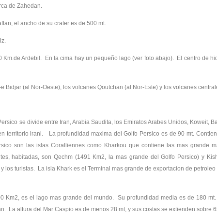
cerca de Zahedan.
ftan, el ancho de su crater es de 500 mt.
iz.
0 Km.de Ardebil. En la cima hay un pequeño lago (ver foto abajo). El centro de hid
 Bidjar (al Nor-Oeste), los volcanes Qoutchan (al Nor-Este) y los volcanes centrale
rsico se divide entre Iran, Arabia Saudita, los Emiratos Arabes Unidos, Koweit, Ba
territorio irani. La profundidad maxima del Golfo Persico es de 90 mt. Contien
rsico son las islas Coralliennes como Kharkou que contiene las mas grande m
ntes, habitadas, son Qechm (1491 Km2, la mas grande del Golfo Persico) y Ki
 y los turistas. La isla Khark es el Terminal mas grande de exportacion de petroleo d
0 Km2, es el lago mas grande del mundo. Su profundidad media es de 180 mt. M
. La altura del Mar Caspio es de menos 28 mt, y sus costas se extienden sobre 657