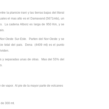
la planicie irani y las tierras bajas del litoral
 cuales el mas alto es el Damavand (5671mts), un
is. La cadena Alborz es larga de 950 Km, y se
ais.
Nor-Oeste Sur-Este. Parten del Nor-Oeste y se
ie total del pais. Dena (4409 mt) es el punto
ividen.
tas y separadas unas de otras. Mas del 55% del
s.
 de vapor. Al pie de la mayor parte de volcanes
s de 300 mt.