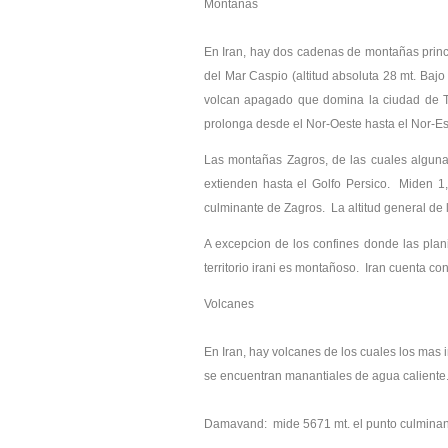
Montañas
En Iran, hay dos cadenas de montañas princip
del Mar Caspio (altitud absoluta 28 mt. Baj
volcan apagado que domina la ciudad de T
prolonga desde el Nor-Oeste hasta el Nor-Est
Las montañas Zagros, de las cuales alguna
extienden hasta el Golfo Persico. Miden 1
culminante de Zagros. La altitud general de 
A excepcion de los confines donde las pla
territorio irani es montañoso. Iran cuenta c
Volcanes
En Iran, hay volcanes de los cuales los mas
se encuentran manantiales de agua caliente
Damavand: mide 5671 mt. el punto culminante