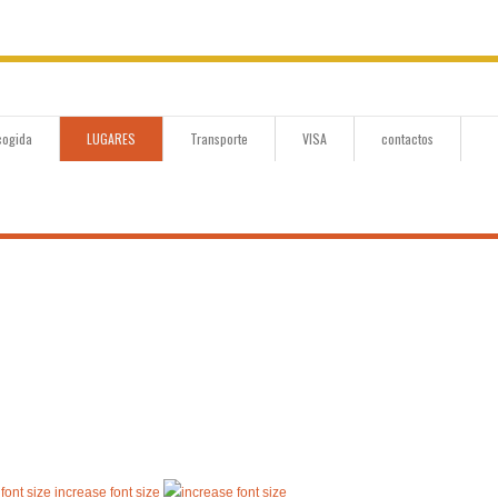
cogida
LUGARES
Transporte
VISA
contactos
increase font size