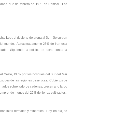
fundada el 2 de febrero de 1971 en Ramsar. Los
shte Lout, el desierto de arena al Sur. Se curban
es del mundo. Aproximadamente 25% de Iran esta
ado. Siguiendo la politica de lucha contra la
del Oeste, 19 % por los bosques del Sur del Mar
bosques de las regiones deserticas. Cubiertos de
mados sobre todo de cadenas, crecen a lo largo
i comprende menos del 25% de tierras cultivables.
nantiales termales y minerales. Hoy en dia, se