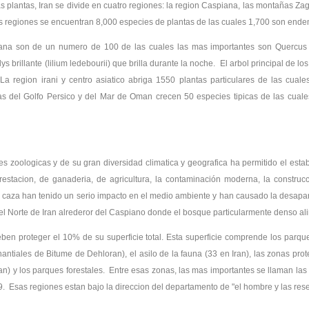
s plantas, Iran se divide en cuatro regiones: la region Caspiana, las montañas Zagro
s regiones se encuentran 8,000 especies de plantas de las cuales 1,700 son ende
ana son de un numero de 100 de las cuales las mas importantes son Quercus cas
lys brillante (lilium ledebourii) que brilla durante la noche. El arbol principal de 
. La region irani y centro asiatico abriga 1550 plantas particulares de las cua
tas del Golfo Persico y del Mar de Oman crecen 50 especies tipicas de las cual
es zoologicas y de su gran diversidad climatica y geografica ha permitido el est
estacion, de ganaderia, de agricultura, la contaminación moderna, la construc
la caza han tenido un serio impacto en el medio ambiente y han causado la desa
 el Norte de Iran alrederor del Caspiano donde el bosque particularmente denso a
n proteger el 10% de su superficie total. Esta superficie comprende los parques
nantiales de Bitume de Dehloran), el asilo de la fauna (33 en Iran), las zonas pro
Iran) y los parques forestales. Entre esas zonas, las mas importantes se llaman las
 9. Esas regiones estan bajo la direccion del departamento de "el hombre y las re