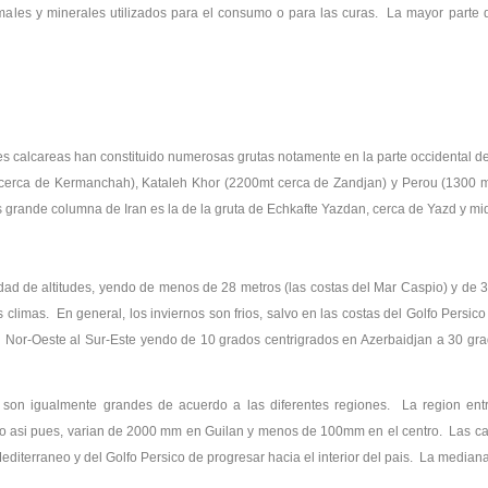
males y minerales utilizados para el consumo o para las curas. La mayor parte
s calcareas han constituido numerosas grutas notamente en la parte occidental del
cerca de Kermanchah), Kataleh Khor (2200mt cerca de Zandjan) y Perou (1300 m
grande columna de Iran es la de la gruta de Echkafte Yazdan, cerca de Yazd y mid
dad de altitudes, yendo de menos de 28 metros (las costas del Mar Caspio) y de 30
climas. En general, los inviernos son frios, salvo en las costas del Golfo Persic
Nor-Oeste al Sur-Este yendo de 10 grados centrigrados en Azerbaidjan a 30 gra
s son igualmente grandes de acuerdo a las diferentes regiones. La region ent
 año asi pues, varian de 2000 mm en Guilan y menos de 100mm en el centro. Las 
diterraneo y del Golfo Persico de progresar hacia el interior del pais. La median