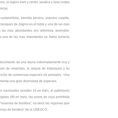
s, la region irani y centro asiatica y lasa costas
micas.
taneifolia, parrotia persica, populus caspita,
los bosques de Zagros es el roble y una de las mas
les las mas abundantes son artemisia, amendier,
es una de las mas importantes se llama sumeria
ablecimiento de una fauna extremadamente rica y
cion de viviendas, la sequia de estanques y su
parición de numerosas especies de animales. Una
limenta una gran diversidad de especies.
 nacionales (existen 16 en Iran), el patrimonio
tegidas (90 en Iran), las zonas de caza prohibida
 "reservas de biosfera", es decir las regiones que
servas de biosfera" de la UNESCO.