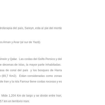
roterapia del pais, Sareyn, esta al pie del monte
s Arnan y Anar (al sur de Yazd).
hrein y Qatar. Las costas del Golfo Persico y del
e decenas de islas, la mayor parte inhabitadas.
asa de coral del pais y los bosques de Harra
sh (89,7 Km2). Estan consideradas como zonas
e Iran y la isla Farrour tiene costas rocosas y es
ide 1,204 Km de largo y se divide entre Iran,
 km en territorio irani.